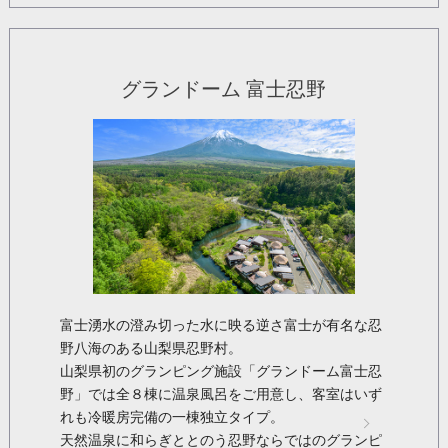
グランドーム 富士忍野
富士湧水の澄み切った水に映る逆さ富士が有名な忍
野八海のある山梨県忍野村。
山梨県初のグランピング施設「グランドーム富士忍
野」では全８棟に温泉風呂をご用意し、客室はいず
れも冷暖房完備の一棟独立タイプ。
天然温泉に和らぎととのう忍野ならではのグランピ