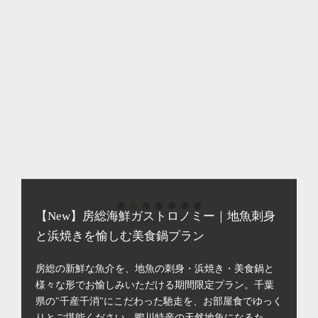
【New】房総海鮮ガストロノミー｜地魚刺身
と浜焼きを愉しむ美食鍋プラン
房総の新鮮な魚介を、地魚の刺身・浜焼き・美食鍋と
様々な形でお愉しみいただける期間限定プラン。千葉
県の"千産千消"にこだわった馳走を、お部屋食でゆっく
りとご堪能ください。鴨川特産の天然地魚になるた