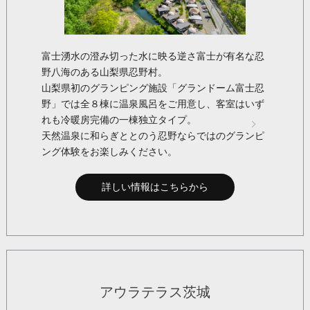
富士湧水の澄み切った水に映る逆さ富士が有名な忍
野八海のある山梨県忍野村。
山梨県初のグランピング施設「グランドーム富士忍
野」では全８棟に温泉風呂をご用意し、客室はいず
れも冷暖房完備の一棟独立タイプ。
天然温泉に和らぎととのう忍野ならではのグランピ
ング体験をお楽しみください。
詳しい情報はこちらから
アウラテラス茨城