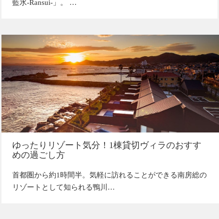
藍水-Ransui-」。 …
ゆったりリゾート気分！1棟貸切ヴィラのおすす
めの過ごし方
首都圏から約1時間半。気軽に訪れることができる南房総の
リゾートとして知られる鴨川…