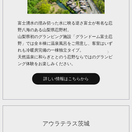
富士湧水の澄み切った水に映る逆さ富士が有名な忍
野八海のある山梨県忍野村。
山梨県初のグランピング施設「グランドーム富士忍
野」では全８棟に温泉風呂をご用意し、客室はいず
れも冷暖房完備の一棟独立タイプ。
天然温泉に和らぎととのう忍野ならではのグランピ
ング体験をお楽しみください。
詳しい情報はこちらから
アウラテラス茨城